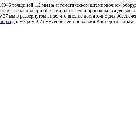
10346 толщиной 1,2 мм на автоматическом штамповочном оборуд
ст» – ее концы при обжатии на колючей проволоке входят «в зам
у 37 мм в развернутом виде, что вполне достаточно для обеспе
Гюрза
диаметром 2,75 мм, колючей проволоки Концертина диамет