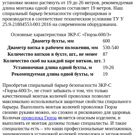
установке можно растянуть от 19 до 26 метров, рекомендуемая
длина монтажа одной спирали составляет 19 метров. Наш
спиральный барьер безопасности сертифицирован и
производится в соответствие техническим условиям ТУ У
25.9-21804553-001:2016 на современном оборудовании.
Основные характеристики ЗКР-С «Гюрза-600/3»
Диаметр бухты, мм
600
Диаметр витка в рабочем положении, мм
530-540
Количество витков в бухте, шт., не менее
87
Количество скоб на каждой паре витков, шт.
3
Установочная длина одной бухты, м
19-26
Рекомендуемая длина одной бухты, м
19
Приобретая спиральный барьер безопасности ЗКР-С
«Гюрза-600/3», не стоит забывать о том, что только
качественный монтаж колючей проволоки позволит
максимально использоваться защитные свойства спирального
барьера. Выполнить монтаж колючей проволоки Гюрза
своими руками можно, но сложно и рискованно для здоровья.
Колючая
проволока Гюрза
является опасным изделием, и
выполнять ее монтаж должны только специалисты. И такие
специалисты есть – это наши профессиональные монтажники,
занимающиеся установкой колючей проволоки и заграждений