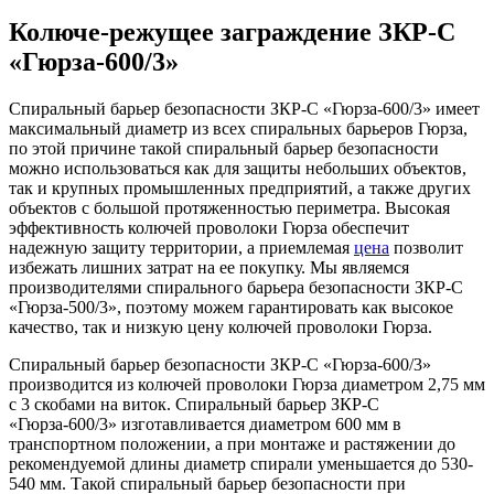
Колюче-режущее заграждение ЗКР-С
«Гюрза-600/3»
Спиральный барьер безопасности ЗКР-С «Гюрза-600/3» имеет
максимальный диаметр из всех спиральных барьеров Гюрза,
по этой причине такой спиральный барьер безопасности
можно использоваться как для защиты небольших объектов,
так и крупных промышленных предприятий, а также других
объектов с большой протяженностью периметра. Высокая
эффективность колючей проволоки Гюрза обеспечит
надежную защиту территории, а приемлемая
цена
позволит
избежать лишних затрат на ее покупку. Мы являемся
производителями спирального барьера безопасности ЗКР-С
«Гюрза-500/3», поэтому можем гарантировать как высокое
качество, так и низкую цену колючей проволоки Гюрза.
Спиральный барьер безопасности ЗКР-С «Гюрза-600/3»
производится из колючей проволоки Гюрза диаметром 2,75 мм
с 3 скобами на виток. Спиральный барьер ЗКР-С
«Гюрза-600/3» изготавливается диаметром 600 мм в
транспортном положении, а при монтаже и растяжении до
рекомендуемой длины диаметр спирали уменьшается до 530-
540 мм. Такой спиральный барьер безопасности при