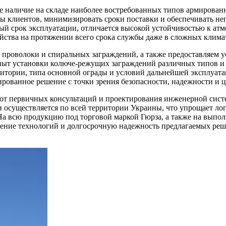
 наличие на складе наиболее востребованных типов армирован
сы клиентов, минимизировать сроки поставки и обеспечивать не
ный срок эксплуатации, отличается высокой устойчивостью к ат
ойства на протяжении всего срока службы даже в сложных клима
проволоки и спиральных заграждений, а также предоставляем у
пыт установки колюче-режущих заграждений различных типов и 
ритории, типа основной ограды и условий дальнейшей эксплуат
рованное решение с точки зрения безопасности, надежности и ц
от первичных консультаций и проектирования инженерной систе
осуществляется по всей территории Украины, что упрощает логи
 На всю продукцию под торговой маркой Гюрза, а также на вып
юдение технологий и долгосрочную надежность предлагаемых ре