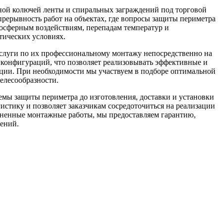
ной колючей ленты и спиральных заграждений под торговой
прерывность работ на объектах, где вопросы защиты периметра
мосферным воздействиям, перепадам температур и
тических условиях.
слуги по их профессиональному монтажу непосредственно на
конфигураций, что позволяет реализовывать эффективные и
ации. При необходимости мы участвуем в подборе оптимальной
елесообразности.
мы защиты периметра до изготовления, доставки и установки
стику и позволяет заказчикам сосредоточиться на реализации
олненные монтажные работы, мы предоставляем гарантию,
шений.