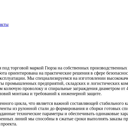
акты
под торговой маркой Гюрза на собственных производственных м
а ориентирована на практические решения в сфере безопасност
эксплуатации. Мы специализируемся на изготовлении высокока
ты промышленных предприятий, складских и логистических комп
м колючую проволоку и спиральные заграждения диаметром от 4
словий монтажа и требований к инженерной защите.
нного цикла, что является важной составляющей стабильного к
енты из рулонной стали до формирования и сборки готовых спи
заданные технические параметры и обеспечивать одинаковые хар
нных линий мы способны в сжатые сроки выполнять заказы прак
 проекта.