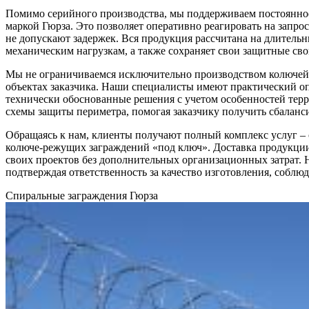
Помимо серийного производства, мы поддерживаем постоянное
маркой Гюрза. Это позволяет оперативно реагировать на запро
не допускают задержек. Вся продукция рассчитана на длитель
механическим нагрузкам, а также сохраняет свои защитные св
Мы не ограничиваемся исключительно производством колючей 
объектах заказчика. Наши специалисты имеют практический о
технически обоснованные решения с учетом особенностей тер
схемы защиты периметра, помогая заказчику получить сбаланси
Обращаясь к нам, клиенты получают полный комплекс услуг – 
колюче-режущих заграждений «под ключ». Доставка продукции 
своих проектов без дополнительных организационных затрат.
подтверждая ответственность за качество изготовления, собл
Спиральные заграждения Гюрза