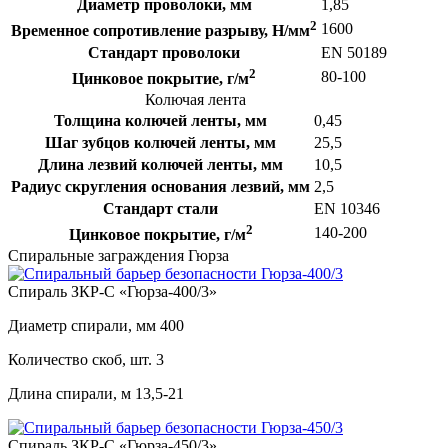
Диаметр проволоки, мм
1,85
2
1600
Временное сопротивление разрыву, Н/мм
Стандарт проволоки
EN 50189
2
80-100
Цинковое покрытие, г/м
Колючая лента
Толщина колючей ленты, мм
0,45
Шаг зубцов колючей ленты, мм
25,5
Длина лезвий колючей ленты, мм
10,5
Радиус скругления основания лезвий, мм
2,5
Стандарт стали
EN 10346
2
140-200
Цинковое покрытие, г/м
Спиральные заграждения Гюрза
Спираль ЗКР-С «Гюрза-400/3»
Диаметр спирали, мм
400
Количество скоб, шт.
3
Длина спирали, м
13,5-21
Спираль ЗКР-С «Гюрза-450/3»