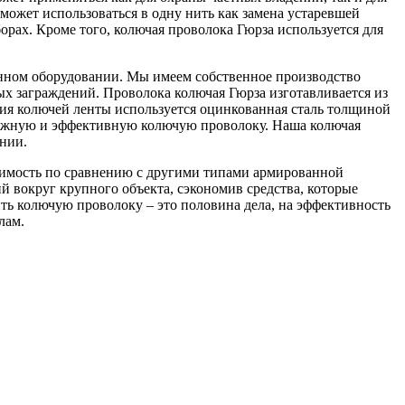
ожет использоваться в одну нить как замена устаревшей
рах. Кроме того, колючая проволока Гюрза используется для
анном оборудовании. Мы имеем собственное производство
ых заграждений. Проволока колючая Гюрза изготавливается из
ия колючей ленты используется оцинкованная сталь толщиной
адежную и эффективную колючую проволоку. Наша колючая
нии.
тоимость по сравнению с другими типами армированной
 вокруг крупного объекта, сэкономив средства, которые
ть колючую проволоку – это половина дела, на эффективность
лам.