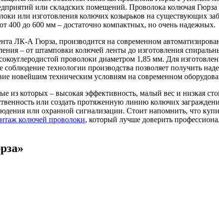
дприятий или складских помещений. Проволока колючая Гюрза м
локи или изготовления колючих козырьков на существующих забо
от 400 до 600 мм – достаточно компактных, но очень надежных.
лента ЛК-А Гюрза, производится на современном автоматизиров
вления – от штамповки колючей ленты до изготовления спиральн
коуглеродистой проволоки диаметром 1,85 мм. Для изготовлен
ное соблюдение технологии производства позволяет получить н
твие новейшим техническим условиям на современном оборудова
ные из которых – высокая эффективность, малый вес и низкая с
ственность или создать протяженную линию колючих заграждений
людения или охранной сигнализации. Стоит напомнить, что купи
нтаж колючей проволоки
, который лучше доверить профессиона
рза»