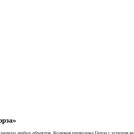
юрза»
защиты любых объектов. Колючая проволока Гюрза с успехом мож