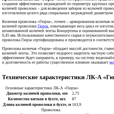
создания эффективных заграждений по периметру крупных пре
колючей проволоки – для возведения заборов из колючей прово
изготовления целого ряда спиральных заграждений диаметром 
Колючая проволока «Гюрза», точнее – армированная колючая 
колючей проволоки
Гюрза
, охватывающее весь цикл ее изгото
штампованной колючей ленты Концертина и оцинкованной высо
0,45 мм. Использование качественного сырья и неукоснитель
проволока Гюрза сертифицирована и производится в соответс
Проволока колючая «Гюрза» обладает массой достоинств, глав
колючей ленты. Это позволяет недорого защитить частную соб
эффективнее будет направить, к примеру, на систему видеонаб
и долговечность ее работы существенное влияние оказывает
мо
Технические характеристики ЛК-А «Гю
Основные характеристики ЛК-А «Гюрза»
Диаметр колючей проволоки, мм
2,75
Количество витков в бухте, шт.
87
Длина колючей проволоки в бухте, м
163,9
Проволока